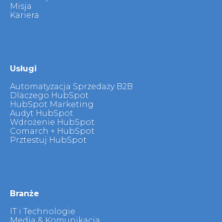
Misja
Kariera
Usługi
Automatyzacja Sprzedaży B2B
Dlaczego HubSpot
HubSpot Marketing
Audyt HubSpot
Wdrożenie HubSpot
Comarch + HubSpot
Prztestuj HubSpot
Branże
IT i Technologie
Media & Komunikacja