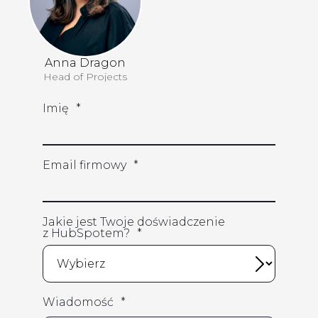
Anna Dragon
Head of Projects
Imię
*
Email firmowy
*
Jakie jest Twoje doświadczenie
z HubSpotem?
*
Wiadomość
*