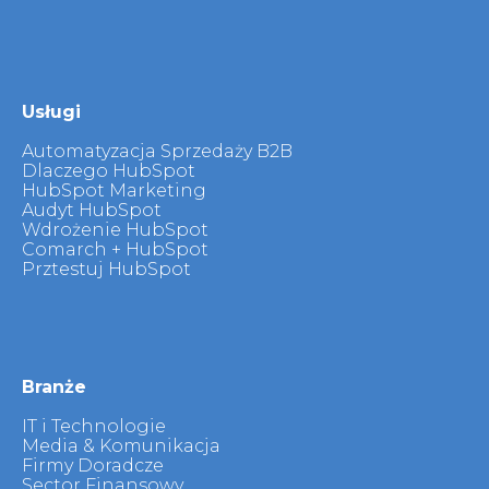
Usługi
Automatyzacja Sprzedaży B2B
Dlaczego HubSpot
HubSpot Marketing
Audyt HubSpot
Wdrożenie HubSpot
Comarch + HubSpot
Prztestuj HubSpot
Branże
IT i Technologie
Media & Komunikacja
Firmy Doradcze
Sector Finansowy