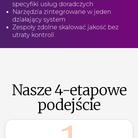
specyfiki usług doradczych
Narzędzia zintegrowane w jeden
działający system
Zespoły zdolne skalować jakość bez
utraty kontroli
Nasze 4-etapowe
podejście