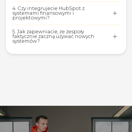
HubSpot staje się centralnym systemem:
dane, workflow, raportowanie i widoczność
4. Czy integrujecie HubSpot z
klienta w jednym miejscu.
systemami finansowymi i
projektowymi?
Tak. Realizujemy złożone integracje z ERP,
systemami do zarządzania projektami i
5. Jak zapewniacie, że zespoły
narzędziami wewnętrznymi.
faktycznie zaczną używać nowych
systemów?
Przez zarządzanie zmianą, szkolenia
dopasowane do ról i praktyczne wsparcie
wdrożeniowe.