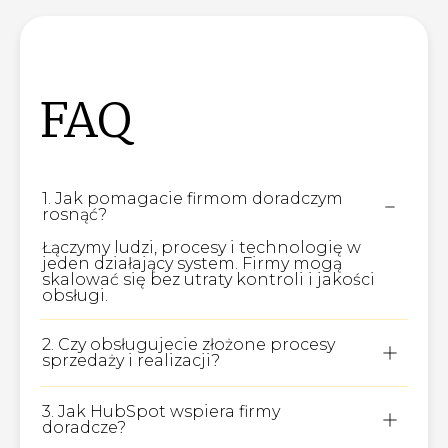
FAQ
1. Jak pomagacie firmom doradczym
rosnąć?
Łączymy ludzi, procesy i technologię w
jeden działający system. Firmy mogą
skalować się bez utraty kontroli i jakości
obsługi.
2. Czy obsługujecie złożone procesy
sprzedaży i realizacji?
Tak. Projektujemy i wdrażamy pełne ścieżki:
marketing, sprzedaż, onboarding, delivery i
3. Jak HubSpot wspiera firmy
zarządzanie relacją z klientem.
doradcze?