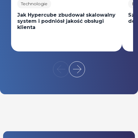
Technologie
Ed
Jak Hypercube zbudował skalowalny
Szk
system i podniósł jakość obsługi
dos
klienta